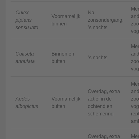
Me
Culex
Na
Voornamelijk
and
pipiens
zonsondergang,
binnen
zoo
sensu lato
’s nachts
vog
Me
Culiseta
Binnen en
and
’s nachts
annulata
buiten
zoo
vog
Me
Overdag, extra
and
Aedes
Voornamelijk
actief in de
zoo
albopictus
buiten
ochtend en
vog
schemering
rep
amf
Overdag, extra
Me