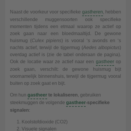
Naast de voorkeur voor specifieke
gastheren
, hebben
verschillende muggensoorten ook specifieke
momenten tijdens een etmaal waarop ze actief op
zoek gaan naar een bloedmaaltijd. De gewone
huismug (
Culex pipiens
) is vooral ‘s avonds en ‘s
nachts actief, terwijl de tijgermug (
Aedes albopictus
)
overdag actief is (zie de tabel onderaan de pagina).
Ook de locatie waar ze actief naar een
gastheer
op
zoek gaan, verschilt: de gewone huismug bijt
voornamelijk binnenshuis, terwijl de tijgermug vooral
buiten op zoek gaat en bijt.
Om hun
gastheer
te lokaliseren
, gebruiken
steekmuggen de volgende
gastheer
-specifieke
signalen
:
Koolstofdioxide (CO2)
Visuele signalen