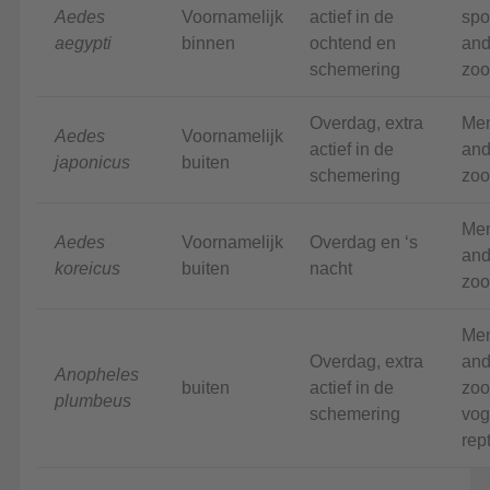
Aedes
Voornamelijk
actief in de
spo
aegypti
binnen
ochtend en
and
schemering
zoo
Overdag, extra
Me
Aedes
Voornamelijk
actief in de
and
japonicus
buiten
schemering
zoo
Me
Aedes
Voornamelijk
Overdag en ‘s
and
koreicus
buiten
nacht
zoo
Me
Overdag, extra
and
Anopheles
buiten
actief in de
zoo
plumbeus
schemering
vog
rep