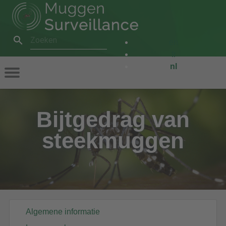
Skip
to
main
Zoeken
content
en
fr
nl
MAIN
NAVIGATION
Bijtgedrag van
steekmuggen
Algemene informatie
GENERAL